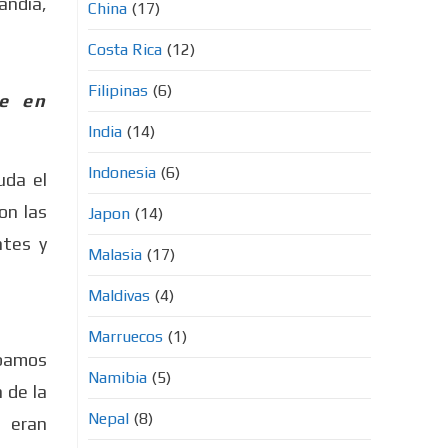
andia,
China
(17)
Costa Rica
(12)
Filipinas
(6)
ne en
India
(14)
Indonesia
(6)
uda el
Son las
Japon
(14)
ntes y
Malasia
(17)
Maldivas
(4)
Marruecos
(1)
ábamos
Namibia
(5)
 de la
Nepal
(8)
o eran