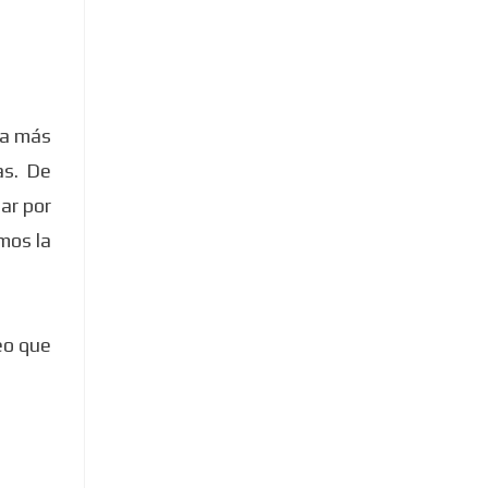
ía más
as. De
ar por
mos la
eo que