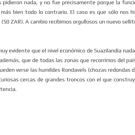
s pidieron nada, y no fue precisamente porque la funci
ás bien todo lo contrario. El caso es que sólo nos hi
sa (50 ZAR). A cambio recibimos orgullosos un nuevo selli
uy evidente que el nivel económico de Suazilandia nada
, además, que de todas las zonas que recorrimos del paí
pueden verse las humildes Rondavels (chozas redondas d
 curiosas cercas de grandes troncos con el que construy
tencia.