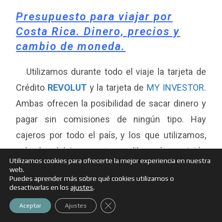
Presupuesto para viajar por
Costa Rica. Dinero, precios y
cambio de moneda.
Utilizamos durante todo el viaje la tarjeta de
Crédito
REVOLUT
y la tarjeta de
MY INVESTOR
.
Ambas ofrecen la posibilidad de sacar dinero y
pagar sin comisiones de ningún tipo. Hay
cajeros por todo el país, y los que utilizamos,
salvo los del Aeropuerto, son libres de comisión
Utilizamos cookies para ofrecerte la mejor experiencia en nuestra
por extracción. En el Aeropuerto creo recordar
web.
Puedes aprender más sobre qué cookies utilizamos o
que el cajero cobraba unos 3.000 Colone por
desactivarlas en los
ajustes
.
extracción.
Cerrar el banner de cookies RGPD
Aceptar
Ajustes